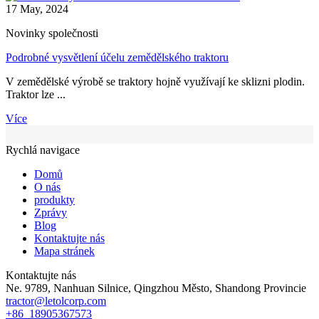
17 May, 2024
Novinky společnosti
Podrobné vysvětlení účelu zemědělského traktoru
V zemědělské výrobě se traktory hojně využívají ke sklizni plodin.
Traktor lze ...
Více
Rychlá navigace
Domů
O nás
produkty
Zprávy
Blog
Kontaktujte nás
Mapa stránek
Kontaktujte nás
Ne. 9789, Nanhuan Silnice, Qingzhou Město, Shandong Provincie
tractor@letolcorp.com
+86 18905367573