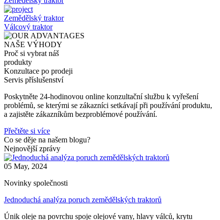
Zemědělský traktor
Zemědělský traktor
Válcový traktor
NAŠE VÝHODY
Proč si vybrat náš
produkty
Konzultace po prodeji
Servis příslušenství
Poskytněte 24-hodinovou online konzultační službu k vyřešení
problémů, se kterými se zákazníci setkávají při používání produktu,
a zajistěte zákazníkům bezproblémové používání.
Přečtěte si více
Co se děje na našem blogu?
Nejnovější zprávy
05 May, 2024
Novinky společnosti
Jednoduchá analýza poruch zemědělských traktorů
Únik oleje na povrchu spoje olejové vany, hlavy válců, krytu