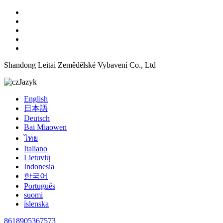
Shandong Leitai Zemědělské Vybavení Co., Ltd
Jazyk
English
日本語
Deutsch
Bai Miaowen
ไทย
Italiano
Lietuvių
Indonesia
한국어
Português
suomi
íslenska
8618905367573