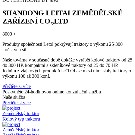
DŮVĚRYHODNÉ BY
4890
SHANDONG LEITAI ZEMĚDĚLSKÉ
ZAŘÍZENÍ CO.,LTD
8000 +
Produkty společnosti Letol pokrývají traktory o výkonu 25-300
koňských sil
Naše továrna v současné době dokáže vyrábět kolové traktory od 25
do 300 HP, kompaktní a skleníkové traktory od 25 do 70 HP.
Jedním z vlajkových produktů LETOL se mezi nimi staly traktory o
výkonu 100 až 300 koní.
Přečtěte si více
Poskytněte 24-hodinovou online konzultační službu
Naše služba
Přečtěte si více
Zemědělský traktor
Kolový typ traktoru
Zemědělský traktor